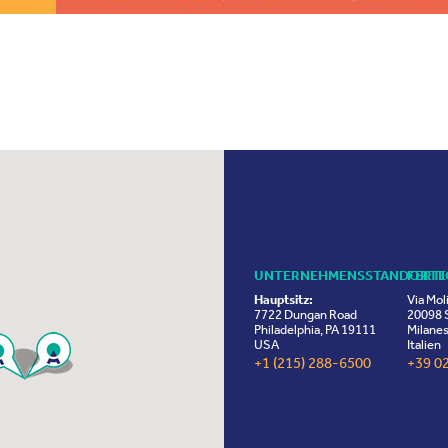
UNTERNEHMENSSTANDORTE
FERT
Hauptsitz:
Via Mol
7722 Dungan Road
20098 S
Philadelphia, PA 19111
Milanes
USA
Italien
+1 (215) 288-6500
+39 0