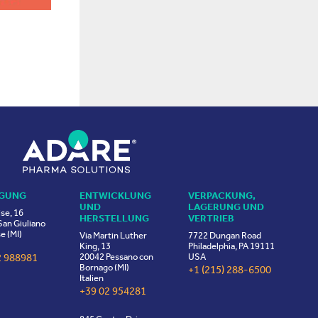
IGUNG
ENTWICKLUNG
VERPACKUNG,
UND
LAGERUNG UND
ise, 16
HERSTELLUNG
VERTRIEB
an Giuliano
e (MI)
Via Martin Luther
7722 Dungan Road
King, 13
Philadelphia, PA 19111
2 988981
20042 Pessano con
USA
Bornago (MI)
+1 (215) 288-6500
Italien
+39 02 954281