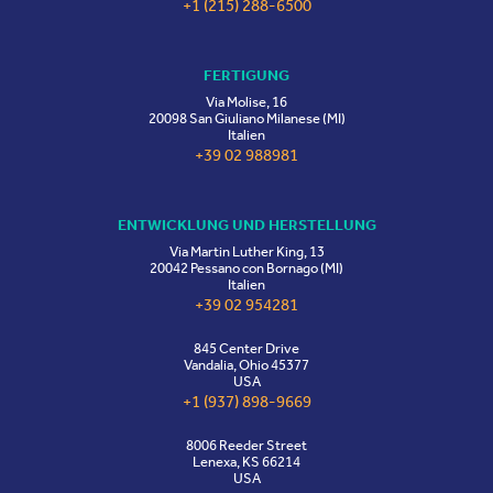
+1 (215) 288-6500
FERTIGUNG
Via Molise, 16
20098 San Giuliano Milanese (MI)
Italien
+39 02 988981
ENTWICKLUNG UND HERSTELLUNG
Via Martin Luther King, 13
20042 Pessano con Bornago (MI)
Italien
+39 02 954281
845 Center Drive
Vandalia, Ohio 45377
USA
+1 (937) 898-9669
8006 Reeder Street
Lenexa, KS 66214
USA