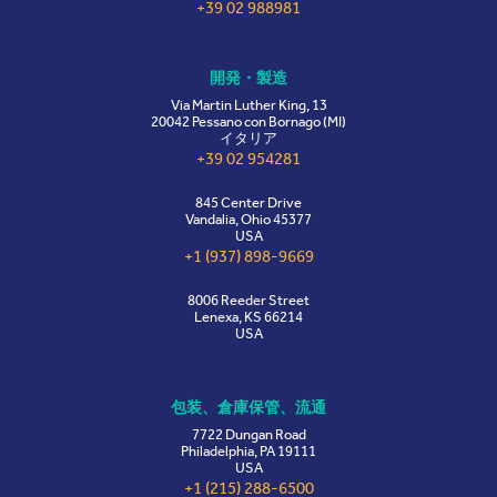
+39 02 988981
開発・製造
Via Martin Luther King, 13
20042 Pessano con Bornago (MI)
イタリア
+39 02 954281
845 Center Drive
Vandalia, Ohio 45377
USA
+1 (937) 898-9669
8006 Reeder Street
Lenexa, KS 66214
USA
包装、倉庫保管、流通
7722 Dungan Road
Philadelphia, PA 19111
USA
+1 (215) 288-6500