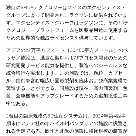
独自のSPID®テクノロジーはスイスのエクセンティス・
グループによって開発され、ラクソンに提供されていま
す。エクセンティス・グループはラクソンに、その3Dテ
クノロジー・プラットフォームを医薬品用途に使用する
ための世界的な独占ライセンスを供与しています。
アデアの22万平方フィート（20,400平方メートル）のペ
ッサノ施設は、迅速な製剤およびプロセス開発のための
研究開発サービス能力を提供し、製造へのシームレスな
統合移行を実現します。この施設では、顆粒、カプセ
ル、錠剤を含む幅広い固形製剤を臨床および商業規模で
製造することができる。同施設は現在、高力価製剤、包
装、倉庫機能をアップグレードするための追加拡張工事
中である。
2台目の臨床規模の3D生産システムは、2024年第4四半
期末にアデア社のオハイオ州バンダリアの施設に設置さ
れる予定である。欧州と北米の施設に臨床規模の装置が