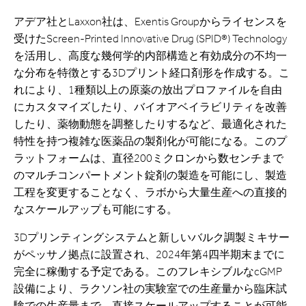
アデア社とLaxxon社は、Exentis Groupからライセンスを
受けたScreen-Printed Innovative Drug (SPID®) Technology
を活用し、高度な幾何学的内部構造と有効成分の不均一
な分布を特徴とする3Dプリント経口剤形を作成する。こ
れにより、1種類以上の原薬の放出プロファイルを自由
にカスタマイズしたり、バイオアベイラビリティを改善
したり、薬物動態を調整したりするなど、最適化された
特性を持つ複雑な医薬品の製剤化が可能になる。このプ
ラットフォームは、直径200ミクロンから数センチまで
のマルチコンパートメント錠剤の製造を可能にし、製造
工程を変更することなく、ラボから大量生産への直接的
なスケールアップも可能にする。
3Dプリンティングシステムと新しいバルク調製ミキサー
がペッサノ拠点に設置され、2024年第4四半期末までに
完全に稼働する予定である。このフレキシブルなcGMP
設備により、ラクソン社の実験室での生産量から臨床試
験での生産量まで、直接スケールアップすることが可能