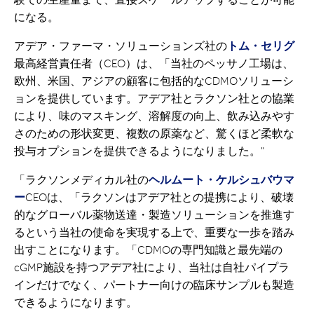
になる。
アデア・ファーマ・ソリューションズ社の
トム・セリグ
最高経営責任者（CEO）は、「当社のペッサノ工場は、
欧州、米国、アジアの顧客に包括的なCDMOソリューシ
ョンを提供しています。アデア社とラクソン社との協業
により、味のマスキング、溶解度の向上、飲み込みやす
さのための形状変更、複数の原薬など、驚くほど柔軟な
投与オプションを提供できるようになりました。"
「ラクソンメディカル社の
ヘルムート・ケルシュバウマ
ー
CEOは、「ラクソンはアデア社との提携により、破壊
的なグローバル薬物送達・製造ソリューションを推進す
るという当社の使命を実現する上で、重要な一歩を踏み
出すことになります。「CDMOの専門知識と最先端の
cGMP施設を持つアデア社により、当社は自社パイプラ
インだけでなく、パートナー向けの臨床サンプルも製造
できるようになります。