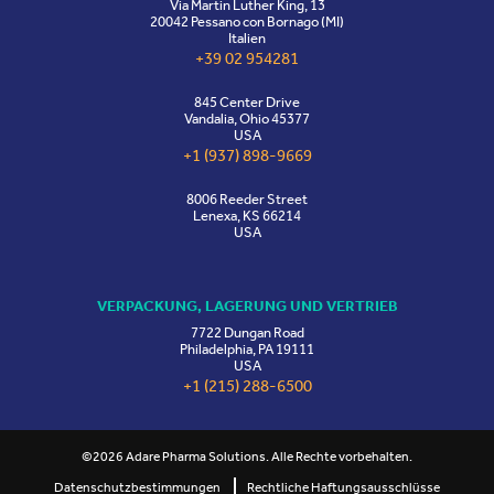
Via Martin Luther King, 13
20042 Pessano con Bornago (MI)
Italien
+39 02 954281
845 Center Drive
Vandalia, Ohio 45377
USA
+1 (937) 898-9669
8006 Reeder Street
Lenexa, KS 66214
USA
VERPACKUNG, LAGERUNG UND VERTRIEB
7722 Dungan Road
Philadelphia, PA 19111
USA
+1 (215) 288-6500
©2026 Adare Pharma Solutions. Alle Rechte vorbehalten.
Datenschutzbestimmungen
Rechtliche Haftungsausschlüsse