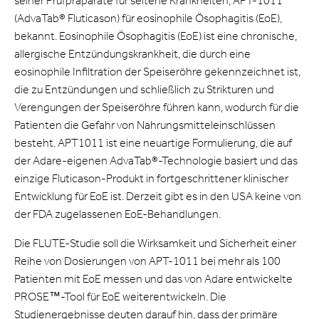
seiner Prüfpräparate für seltene Krankheiten, APT-1011
(AdvaTab® Fluticason) für eosinophile Ösophagitis (EoE),
bekannt. Eosinophile Ösophagitis (EoE) ist eine chronische,
allergische Entzündungskrankheit, die durch eine
eosinophile Infiltration der Speiseröhre gekennzeichnet ist,
die zu Entzündungen und schließlich zu Strikturen und
Verengungen der Speiseröhre führen kann, wodurch für die
Patienten die Gefahr von Nahrungsmitteleinschlüssen
besteht. APT1011 ist eine neuartige Formulierung, die auf
der Adare-eigenen AdvaTab®-Technologie basiert und das
einzige Fluticason-Produkt in fortgeschrittener klinischer
Entwicklung für EoE ist. Derzeit gibt es in den USA keine von
der FDA zugelassenen EoE-Behandlungen.
Die FLUTE-Studie soll die Wirksamkeit und Sicherheit einer
Reihe von Dosierungen von APT-1011 bei mehr als 100
Patienten mit EoE messen und das von Adare entwickelte
PROSE™-Tool für EoE weiterentwickeln. Die
Studienergebnisse deuten darauf hin, dass der primäre